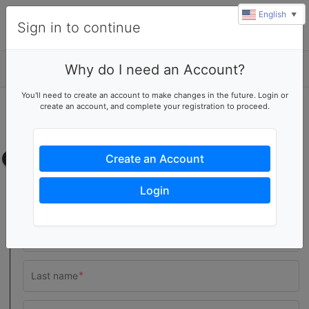
English
▼
Sign in to continue
Why do I need an Account?
Details
You'll need to create an account to make changes in the future. Login or
create an account, and complete your registration to proceed.
RSVP to this event
Please complete the form below to attend
Contact information
Create an Account
Login
Attendees